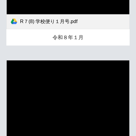
R７(8) 学校便り１月号.pdf
令和８年１月