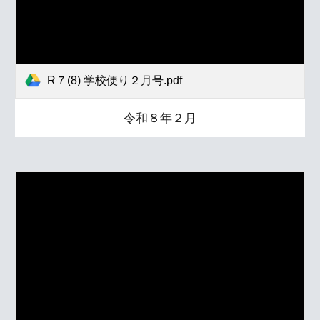
R７(8) 学校便り２月号.pdf
令和８年２月