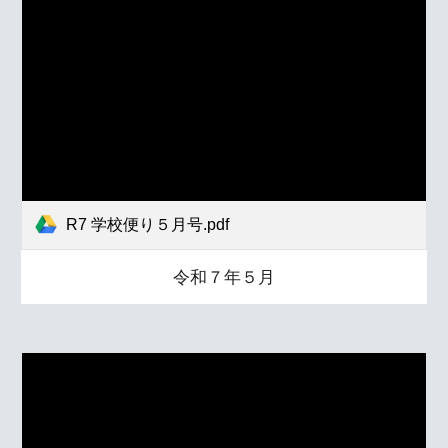
R7 学校便り５月号.pdf
令和７年５月