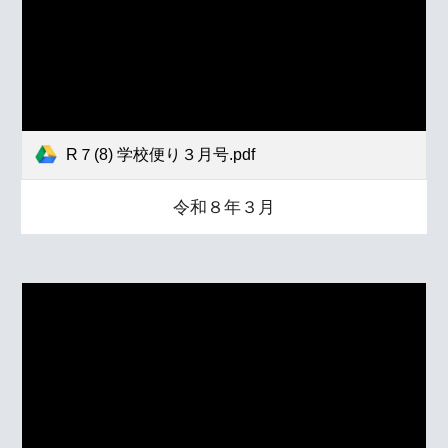
R７(8) 学校便り３月号.pdf
令和８年３月