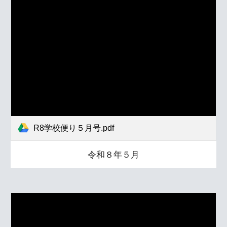
R8学校便り５月号.pdf
令和８年５月